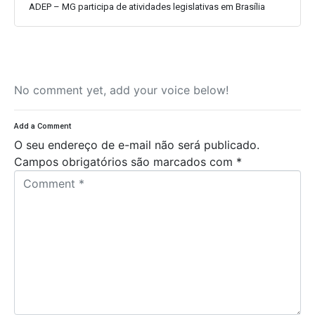
ADEP – MG participa de atividades legislativas em Brasília
No comment yet, add your voice below!
Add a Comment
O seu endereço de e-mail não será publicado.
Campos obrigatórios são marcados com
*
C
o
m
m
e
n
t
*