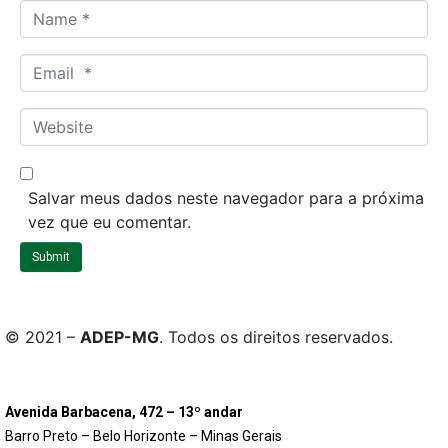
N
a
m
E
e
m
*
a
W
i
e
l
b
*
s
Salvar meus dados neste navegador para a próxima
i
vez que eu comentar.
t
Submit
e
© 2021 –
ADEP-MG
. Todos os direitos reservados.
Avenida Barbacena, 472 – 13º andar
Barro Preto – Belo Horizonte – Minas Gerais