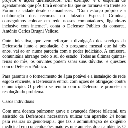
projetos e ações diferenciados. Um exemplo, é o esquema de
agendamento que pôs fim à enorme fila que se formava em frente ao
Fórum da cidade desde o amanhecer. “Com esforço próprio e a
colaboração dos recursos do Juizado Especial Criminal,
conseguimos colocar em rede nossos computadores, ligando-os
inclusive com internet”, conta o Defensor Público da comarca,
Antônio Carlos Brugni Velloso.
Outra iniciativa, que vem reforçar a divulgação dos serviços da
Defensoria junto a população, é o programa mensal que há três
anos, vai ao ar, numa parceria com o poder judiciário. A emissora,
comunitária abrange todo o sul do estado. Todas as últimas quintas-
feiras do mês, os ouvintes podem sanar suas dúvidas e questões
com o Defensor Público.
Para garantir a o fornecimento de água potável e a instalação de rede
esgoto eficiente, a Defensoria entrou com ações de obrigação contra
o município. O prefeito se reuniu com o Defensor e prometeu a
resolução do problema.
Casos individuais
Com uma doença pulmonar grave e avançada fibrose bilateral, um
assistido da Defensoria necessitava utilizar um aparelho 24 horas
para realizar oxigenioterapia, que faz a administração de oxigênio
medicinal em concentrações maiores que aquelas do ar ambiente. O