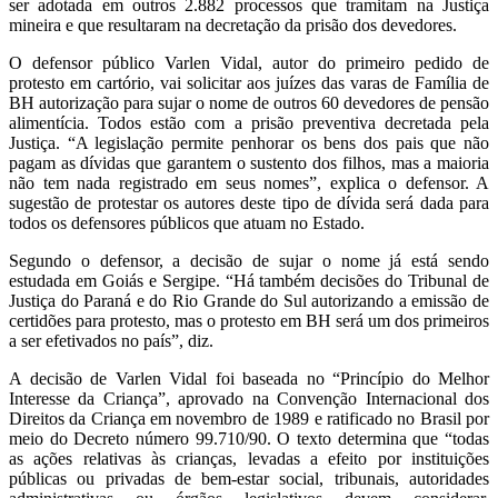
ser adotada em outros 2.882 processos que tramitam na Justiça
mineira e que resultaram na decretação da prisão dos devedores.
O defensor público Varlen Vidal, autor do primeiro pedido de
protesto em cartório, vai solicitar aos juízes das varas de Família de
BH autorização para sujar o nome de outros 60 devedores de pensão
alimentícia. Todos estão com a prisão preventiva decretada pela
Justiça. “A legislação permite penhorar os bens dos pais que não
pagam as dívidas que garantem o sustento dos filhos, mas a maioria
não tem nada registrado em seus nomes”, explica o defensor. A
sugestão de protestar os autores deste tipo de dívida será dada para
todos os defensores públicos que atuam no Estado.
Segundo o defensor, a decisão de sujar o nome já está sendo
estudada em Goiás e Sergipe. “Há também decisões do Tribunal de
Justiça do Paraná e do Rio Grande do Sul autorizando a emissão de
certidões para protesto, mas o protesto em BH será um dos primeiros
a ser efetivados no país”, diz.
A decisão de Varlen Vidal foi baseada no “Princípio do Melhor
Interesse da Criança”, aprovado na Convenção Internacional dos
Direitos da Criança em novembro de 1989 e ratificado no Brasil por
meio do Decreto número 99.710/90. O texto determina que “todas
as ações relativas às crianças, levadas a efeito por instituições
públicas ou privadas de bem-estar social, tribunais, autoridades