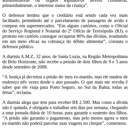
administrativas ou órgãos legislativos devem considerar,
primordialmente, o interesse maior da criança”.
O defensor lembra que o crediário está sendo cada vez mais
facilitado, permitindo até o parcelamento de passagens de avião e
compras em supermercados. “Em alguns cartórios, como o Oficial
do Serviço Registral e Notarial do 2º Ofício de Teresópolis (RJ), o
protesto em cartório consegue recuperar 80% das dívidas, resultando
em um meio eficaz na cobrança do débito alimentar”, constata o
defensor público.
A diarista A.M.Z, 32 anos, de Santa Luzia, na Região Metropolitana
de Belo Horizonte, não recebe a pensão de dois filhos de 9 e 5 anos
desde setembro de 2008.
“A Justiça já decretou a prisão do meu ex-marido, mas ele mudou de
endereço três vezes desde o ano passado. O que mais me revolta é
saber que ele viaja para Porto Seguro, no Sul da Bahia, todas as
férias”, reclama.
A diarista alega que tem para receber R$ 2.500. Mas como a dívida
não é quitada, é obrigada a trabalhar seis dias por semana, chegando
a uma jornada diária de 10 horas, para garantir o sustento dos filhos.
“A prisão não garantiu o pagamento, mas pelo menos agora o meu
ex-marido não poderá parcelar suas viagens no cheque”, comemora.