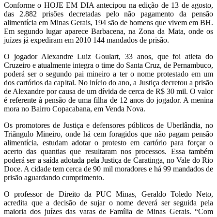
Conforme o HOJE EM DIA antecipou na edição de 13 de agosto,
das 2.882 prisões decretadas pelo não pagamento da pensão
alimentícia em Minas Gerais, 194 são de homens que vivem em BH.
Em segundo lugar aparece Barbacena, na Zona da Mata, onde os
juízes já expediram em 2010 144 mandados de prisão.
O jogador Alexandre Luiz Goulart, 33 anos, que foi atleta do
Cruzeiro e atualmente integra o time do Santa Cruz, de Pernambuco,
poderá ser o segundo pai mineiro a ter o nome protestado em um
dos cartórios da capital. No início do ano, a Justiça decretou a prisão
de Alexandre por causa de um dívida de cerca de R$ 30 mil. O valor
é referente à pensão de uma filha de 12 anos do jogador. A menina
mora no Bairro Copacabana, em Venda Nova.
Os promotores de Justiça e defensores públicos de Uberlândia, no
Triângulo Mineiro, onde há cem foragidos que não pagam pensão
alimentícia, estudam adotar o protesto em cartório para forçar o
acerto das quantias que resultaram nos processos. Essa também
poderá ser a saída adotada pela Justiça de Caratinga, no Vale do Rio
Doce. A cidade tem cerca de 90 mil moradores e há 99 mandados de
prisão aguardando cumprimento.
O professor de Direito da PUC Minas, Geraldo Toledo Neto,
acredita que a decisão de sujar o nome deverá ser seguida pela
maioria dos juízes das varas de Família de Minas Gerais. “Com