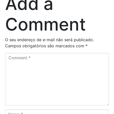
Add a
Comment
O seu endereço de e-mail não será publicado.
Campos obrigatórios são marcados com
*
C
o
m
m
e
n
t
*
N