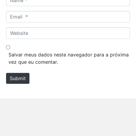
a
m
E
e
m
*
a
W
i
e
l
b
*
s
Salvar meus dados neste navegador para a próxima
i
vez que eu comentar.
t
e
Submit