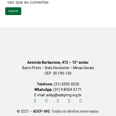
i
vez que eu comentar.
t
Submit
e
Avenida Barbacena, 472 – 13º andar
Barro Preto – Belo Horizonte – Minas Gerais
CEP: 30.190-130
Telefone:
(31) 3295-0520
WhatsApp:
(31) 9.8354-5171
E-mail: adep@adepmg.org.br
© 2021 –
ADEP-MG
. Todos os direitos reservados.