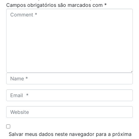
Campos obrigatórios são marcados com
*
C
o
m
m
e
n
t
*
N
a
m
E
e
m
*
a
W
i
e
l
b
*
s
Salvar meus dados neste navegador para a próxima