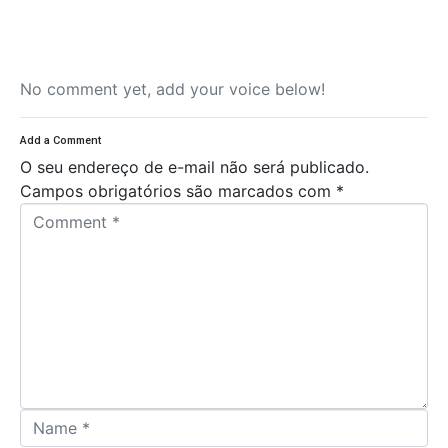
No comment yet, add your voice below!
Add a Comment
O seu endereço de e-mail não será publicado.
Campos obrigatórios são marcados com
*
C
o
m
m
e
n
t
*
N
a