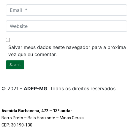
m
E
e
m
*
a
W
i
e
l
b
*
s
Salvar meus dados neste navegador para a próxima
i
vez que eu comentar.
t
Submit
e
© 2021 –
ADEP-MG
. Todos os direitos reservados.
Avenida Barbacena, 472 – 13º andar
Barro Preto – Belo Horizonte – Minas Gerais
CEP: 30.190-130