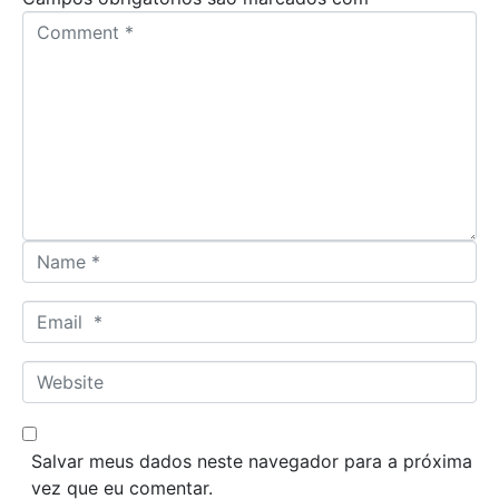
C
o
m
m
e
n
t
*
N
a
m
E
e
m
*
a
W
i
e
l
b
*
s
Salvar meus dados neste navegador para a próxima
i
vez que eu comentar.