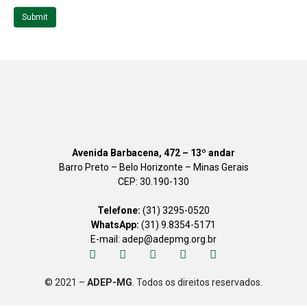
t
Submit
e
Avenida Barbacena, 472 – 13º andar
Barro Preto – Belo Horizonte – Minas Gerais
CEP: 30.190-130
Telefone:
(31) 3295-0520
WhatsApp:
(31) 9.8354-5171
E-mail: adep@adepmg.org.br
© 2021 –
ADEP-MG
. Todos os direitos reservados.