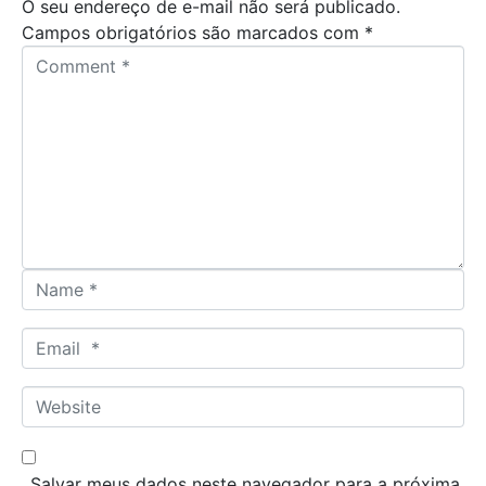
O seu endereço de e-mail não será publicado.
Campos obrigatórios são marcados com
*
C
o
m
m
e
n
t
*
N
a
m
E
e
m
*
a
W
i
e
l
b
*
s
Salvar meus dados neste navegador para a próxima