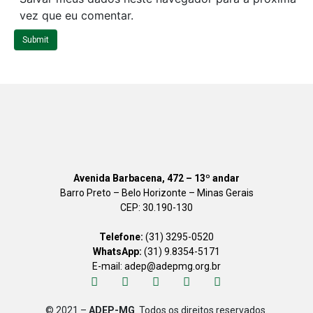
i
vez que eu comentar.
t
Submit
e
Avenida Barbacena, 472 – 13º andar
Barro Preto – Belo Horizonte – Minas Gerais
CEP: 30.190-130
Telefone:
(31) 3295-0520
WhatsApp:
(31) 9.8354-5171
E-mail: adep@adepmg.org.br
© 2021 –
ADEP-MG
. Todos os direitos reservados.