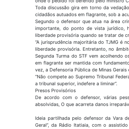
onde o pedido foi deferido pelo ministro C
Toda discussão gira em torno da vedação 
cidadãos autuados em flagrante, sob a acu
Segundo o defensor que atua na área crim
importante, do ponto de vista jurídico,
liberdade provisória quando se tratar de cr
“A jurisprudência majoritária do TJMG é n
liberdade provisória. Entretanto, no âmb
Segunda Turma do STF vem acolhendo os a
em flagrante ser mantida com fundamento a
vez, a Defensoria Pública de Minas Gerais
“Não compete ao Supremo Tribunal Federa
a tribunal superior, indefere a liminar”.
Presos Provisórios
De acordo com o defensor, várias pess
absolvidas, O que acarreta danos irreparáve
Ideia partilhada pelo defensor da Vara
Geral”, da Rádio Itatiaia, com o assisti