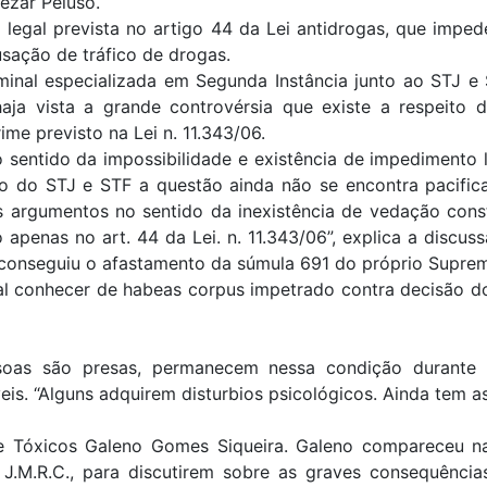
ezar Peluso.
legal prevista no artigo 44 da Lei antidrogas, que imped
sação de tráfico de drogas.
inal especializada em Segunda Instância junto ao STJ e S
 haja vista a grande controvérsia que existe a respeito
ime previsto na Lei n. 11.343/06.
o sentido da impossibilidade e existência de impedimento 
ito do STJ e STF a questão ainda não se encontra pacif
rgumentos no sentido da inexistência de vedação constit
penas no art. 44 da Lei. n. 11.343/06”, explica a discuss
 conseguiu o afastamento da súmula 691 do próprio Supremo
l conhecer de habeas corpus impetrado contra decisão do
oas são presas, permanecem nessa condição durante 
is. “Alguns adquirem disturbios psicológicos. Ainda tem as p
 de Tóxicos Galeno Gomes Siqueira. Galeno compareceu 
do J.M.R.C., para discutirem sobre as graves consequênc