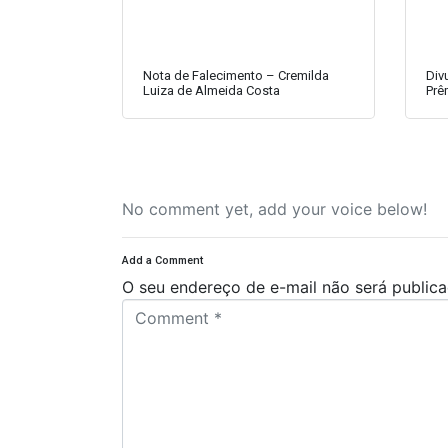
Nota de Falecimento – Cremilda
Div
Luiza de Almeida Costa
Prê
No comment yet, add your voice below!
Add a Comment
O seu endereço de e-mail não será publica
C
o
m
m
e
n