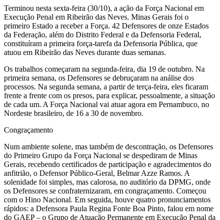
Terminou nesta sexta-feira (30/10), a ação da Força Nacional em
Execução Penal em Ribeirão das Neves. Minas Gerais foi o
primeiro Estado a receber a Força. 42 Defensores de onze Estados
da Federação, além do Distrito Federal e da Defensoria Federal,
constituíram a primeira força-tarefa da Defensoria Pública, que
atuou em Ribeirão das Neves durante duas semanas.
Os trabalhos começaram na segunda-feira, dia 19 de outubro. Na
primeira semana, os Defensores se debruçaram na análise dos
processos. Na segunda semana, a partir de terça-feira, eles ficaram
frente a frente com os presos, para explicar, pessoalmente, a situação
de cada um. A Força Nacional vai atuar agora em Pernambuco, no
Nordeste brasileiro, de 16 a 30 de novembro.
Congraçamento
Num ambiente solene, mas também de descontração, os Defensores
do Primeiro Grupo da Força Nacional se despediram de Minas
Gerais, recebendo certificados de participação e agradecimentos do
anfitrião, o Defensor Público-Geral, Belmar Azze Ramos. A
solenidade foi simples, mas calorosa, no auditório da DPMG, onde
os Defensores se confraternizaram, em congraçamento. Começou
com o Hino Nacional. Em seguida, houve quatro pronunciamentos
rápidos: a Defensora Paula Regina Fonte Boa Pinto, falou em nome
do GAEP – o Grupo de Atuação Permanente em Execução Penal da