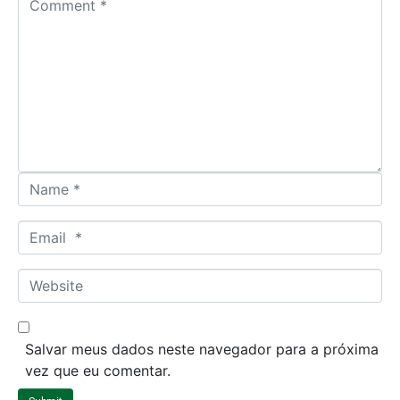
o
m
m
e
n
t
*
N
a
m
E
e
m
*
a
W
i
e
l
b
*
s
Salvar meus dados neste navegador para a próxima
i
vez que eu comentar.
t