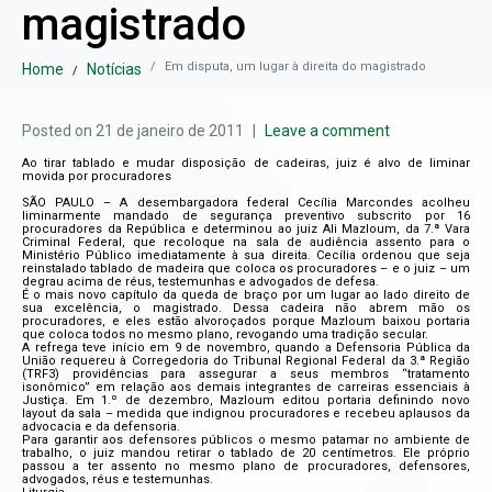
magistrado
Em disputa, um lugar à direita do magistrado
Home
Notícias
Posted on
21 de janeiro de 2011
Leave a comment
Ao tirar tablado e mudar disposição de cadeiras, juiz é alvo de liminar
movida por procuradores
SÃO PAULO – A desembargadora federal Cecília Marcondes acolheu
liminarmente mandado de segurança preventivo subscrito por 16
procuradores da República e determinou ao juiz Ali Mazloum, da 7.ª Vara
Criminal Federal, que recoloque na sala de audiência assento para o
Ministério Público imediatamente à sua direita. Cecília ordenou que seja
reinstalado tablado de madeira que coloca os procuradores – e o juiz – um
degrau acima de réus, testemunhas e advogados de defesa.
É o mais novo capítulo da queda de braço por um lugar ao lado direito de
sua excelência, o magistrado. Dessa cadeira não abrem mão os
procuradores, e eles estão alvoroçados porque Mazloum baixou portaria
que coloca todos no mesmo plano, revogando uma tradição secular.
A refrega teve início em 9 de novembro, quando a Defensoria Pública da
União requereu à Corregedoria do Tribunal Regional Federal da 3.ª Região
(TRF3) providências para assegurar a seus membros “tratamento
isonômico” em relação aos demais integrantes de carreiras essenciais à
Justiça. Em 1.º de dezembro, Mazloum editou portaria definindo novo
layout da sala – medida que indignou procuradores e recebeu aplausos da
advocacia e da defensoria.
Para garantir aos defensores públicos o mesmo patamar no ambiente de
trabalho, o juiz mandou retirar o tablado de 20 centímetros. Ele próprio
passou a ter assento no mesmo plano de procuradores, defensores,
advogados, réus e testemunhas.