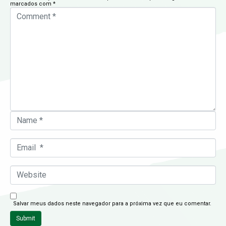
marcados com
*
C
o
m
m
e
n
t
*
N
a
m
e
*
E
m
a
i
l
W
*
e
b
s
i
t
Salvar meus dados neste navegador para a próxima vez que eu comentar.
e
Submit