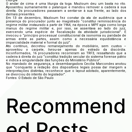
Liturgia
O andar de cima é uma liturgia da toga. Mazloum deu um basta no rito.
Aposentou sumariamente o palanque e mandou remover a cadeira à sua
direita. Os procuradores passaram a sentar-se à sua frente, ao lado dos
demais presentes.
Em 13 de dezembro, Mazloum fez constar da ata de audiência que a
presença do procurador junto ao magistrado “constitui reminiscência do
regime militar instaurado a partir de 1964, na época o MPF agia como longa
manus do regime militar e, por isso, se assentava ao lado do juiz,
exercendo uma espécie de fiscalização da atividade jurisdicional”. E
invocou o “princípio processual constitucional da isonomia ou paridade de
armas entre as partes, assim como a necessária equidistância e
imparcialidade material e formal do juiz”.
Ato contínuo, decretou remanejamento do mobiliário, sem custos –
aproveitou o carpete, livrou-se apenas do estrado da discórdia.
Inconformados, 16 procuradores recorreram ao TRF3, ressaltando que a
cadeira à direita do juiz “constitui tradição secular do sistema forense pátrio
e indica a singularidade das funções do Ministério Público”.
No mandado de segurança, a desembargadora Cecília Marcondes anotou
que “conquanto a redação dos dispositivos legais possa dar margem a
interpretações distintas, reconhece que o layout adotado, aparentemente,
se divorciou do intento do legislador”.
Fontes: O Estado de São Paulo
Recommend
ed Posts