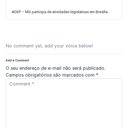
ADEP – MG participa de atividades legislativas em Brasília
No comment yet, add your voice below!
Add a Comment
O seu endereço de e-mail não será publicado.
Campos obrigatórios são marcados com
*
C
o
m
m
e
n
t