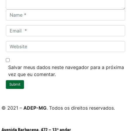
*
N
a
m
E
e
m
*
a
W
i
e
l
b
*
s
Salvar meus dados neste navegador para a próxima
i
vez que eu comentar.
t
Submit
e
© 2021 –
ADEP-MG
. Todos os direitos reservados.
Avenida Barbacena, 472 – 13º andar