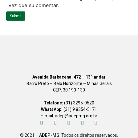
i
vez que eu comentar.
t
Submit
e
Avenida Barbacena, 472 – 13º andar
Barro Preto – Belo Horizonte – Minas Gerais
CEP: 30.190-130
Telefone:
(31) 3295-0520
WhatsApp:
(31) 9.8354-5171
E-mail: adep@adepmg.org.br
© 2021 –
ADEP-MG
. Todos os direitos reservados.