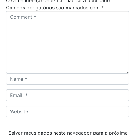
O seu endereço de e-mail não será publicado.
Campos obrigatórios são marcados com
*
C
o
m
m
e
n
t
*
N
a
m
E
e
m
*
a
W
i
e
l
b
*
s
Salvar meus dados neste navegador para a próxima