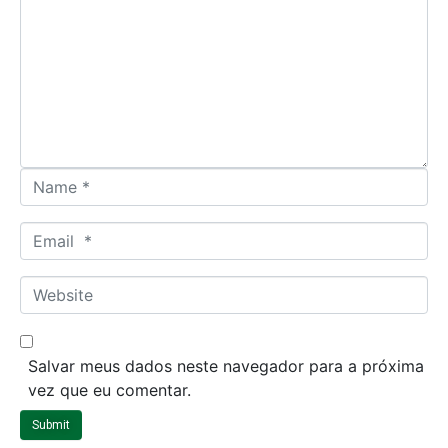
m
m
e
n
t
*
N
a
m
E
e
m
*
a
W
i
e
l
b
*
s
Salvar meus dados neste navegador para a próxima
i
vez que eu comentar.
t
Submit
e