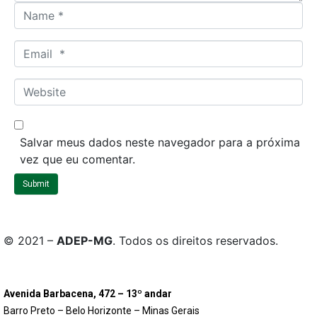
N
a
m
E
e
m
*
a
W
i
e
l
b
*
s
Salvar meus dados neste navegador para a próxima
i
vez que eu comentar.
t
Submit
e
© 2021 –
ADEP-MG
. Todos os direitos reservados.
Avenida Barbacena, 472 – 13º andar
Barro Preto – Belo Horizonte – Minas Gerais