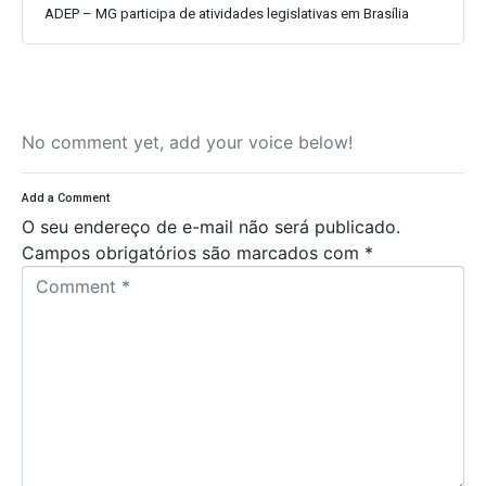
ADEP – MG participa de atividades legislativas em Brasília
No comment yet, add your voice below!
Add a Comment
O seu endereço de e-mail não será publicado.
Campos obrigatórios são marcados com
*
C
o
m
m
e
n
t
*