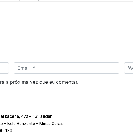
E
W
m
e
a
b
ra a próxima vez que eu comentar.
i
s
l
i
*
t
e
arbacena, 472 – 13º andar
to – Belo Horizonte – Minas Gerais
90-130