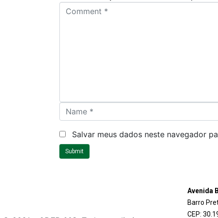
C
o
m
m
e
n
t
*
N
a
m
Salvar meus dados neste navegador pa
e
Submit
*
Avenida B
Barro Pre
CEP: 30.1