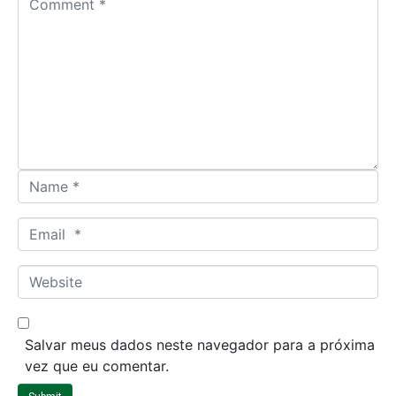
o
m
m
e
n
t
*
N
a
m
E
e
m
*
a
W
i
e
l
b
*
s
Salvar meus dados neste navegador para a próxima
i
vez que eu comentar.
t