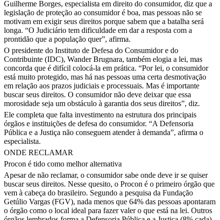
Guilherme Borges, especialista em direito do consumidor, diz que a
legislação de proteção ao consumidor é boa, mas pessoas não se
motivam em exigir seus direitos porque sabem que a batalha será
longa. “O Judiciário tem dificuldade em dar a resposta com a
prontidão que a população quer”, afirma.
O presidente do Instituto de Defesa do Consumidor e do
Contribuinte (IDC), Wander Brugnara, também elogia a lei, mas
concorda que é difícil colocá-la em prática. “Por lei, o consumidor
está muito protegido, mas há nas pessoas uma certa desmotivação
em relação aos prazos judiciais e processuais. Mas é importante
buscar seus direitos. O consumidor não deve deixar que essa
morosidade seja um obstáculo à garantia dos seus direitos”, diz.
Ele completa que falta investimento na estrutura dos principais
órgãos e instituições de defesa do consumidor. “A Defensoria
Pública e a Justiça não conseguem atender à demanda”, afirma o
especialista.
ONDE RECLAMAR
Procon é tido como melhor alternativa
Apesar de não reclamar, o consumidor sabe onde deve ir se quiser
buscar seus direitos. Nesse quesito, o Procon é o primeiro órgão que
vem à cabeça do brasileiro. Segundo a pesquisa da Fundação
Getúlio Vargas (FGV), nada menos que 64% das pessoas apontaram
o órgão como o local ideal para fazer valer o que está na lei. Outros
órgãos lembrados forma a Defensoria Pública e a Justiça (8% cada)