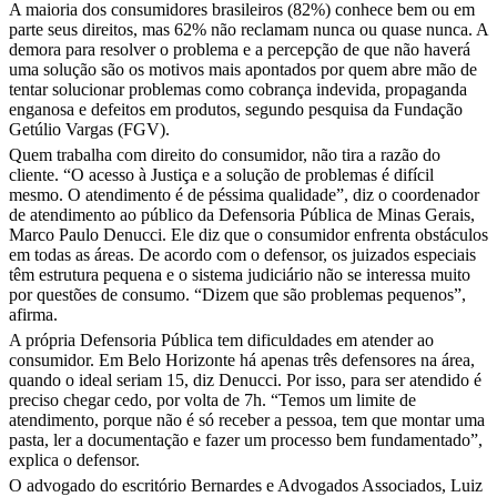
A maioria dos consumidores brasileiros (82%) conhece bem ou em
parte seus direitos, mas 62% não reclamam nunca ou quase nunca. A
demora para resolver o problema e a percepção de que não haverá
uma solução são os motivos mais apontados por quem abre mão de
tentar solucionar problemas como cobrança indevida, propaganda
enganosa e defeitos em produtos, segundo pesquisa da Fundação
Getúlio Vargas (FGV).
Quem trabalha com direito do consumidor, não tira a razão do
cliente. “O acesso à Justiça e a solução de problemas é difícil
mesmo. O atendimento é de péssima qualidade”, diz o coordenador
de atendimento ao público da Defensoria Pública de Minas Gerais,
Marco Paulo Denucci. Ele diz que o consumidor enfrenta obstáculos
em todas as áreas. De acordo com o defensor, os juizados especiais
têm estrutura pequena e o sistema judiciário não se interessa muito
por questões de consumo. “Dizem que são problemas pequenos”,
afirma.
A própria Defensoria Pública tem dificuldades em atender ao
consumidor. Em Belo Horizonte há apenas três defensores na área,
quando o ideal seriam 15, diz Denucci. Por isso, para ser atendido é
preciso chegar cedo, por volta de 7h. “Temos um limite de
atendimento, porque não é só receber a pessoa, tem que montar uma
pasta, ler a documentação e fazer um processo bem fundamentado”,
explica o defensor.
O advogado do escritório Bernardes e Advogados Associados, Luiz