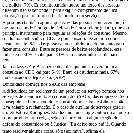
e a polícia (7%). Em contrapartida, quase um terço das pessoas
disseram não saber onde ir para exigir o cumprimento de uma
obrigação por um fornecedor de produto ou serviço.
A pesquisa também aponta que 72% das pessoas conhecem ou já
ouviram falar do Código de Defesa do Consumidor (CDC), que é o
principal instrumento para regular as relações de consumo. Mesmo
sendo tão conhecido, o CDC é pouco usado. De acordo com o
levantamento, 84% das pessoas nunca abriram o documento para
fazer uma consulta. Entre as pessoas de baixa escolaridade, esse
índice é de 90% e sobe para 91% se o consumidor for de baixa
renda.
Já nas classes A e B, o percentual dos que nunca fizeram uma
consulta ao CDC cai para 54%. Entre os estudaram mais, 67%
nunca usaram a legislação. (APP)
Dificuldade começa nos SACs das empresas
A dificuldade em reclamar de um produto ou serviço começa nos
serviços de atendimento ao consumidor (SACs) das empresas. Sem
conseguir ser bem atendido, o consumidor acaba desistindo e não
leva adiante a reclamação. É o caso da auxiliar de serviços gerais
Goreti Fátima Rodrigues. Ela diz que nunca apresentou uma queixa
sobre produto ou serviço, seja ao fabricante, a algum órgão de
defesa do consumidor ou à Justiça. “Eu deixo tudo prá lá. Quando
tento resolver alguma coisa, só passo raiva”, afirma ela.