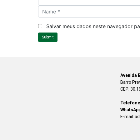
N
a
m
Salvar meus dados neste navegador pa
e
Submit
*
Avenida B
Barro Pre
CEP: 30.1
Telefone
WhatsApp
E-mail: 