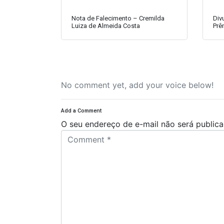
Nota de Falecimento – Cremilda
Div
Luiza de Almeida Costa
Prê
No comment yet, add your voice below!
Add a Comment
O seu endereço de e-mail não será publica
C
o
m
m
e
n
t
*