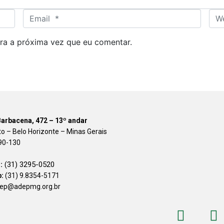
E
W
m
e
a
b
ra a próxima vez que eu comentar.
i
s
l
i
*
t
e
arbacena, 472 – 13º andar
to – Belo Horizonte – Minas Gerais
90-130
:
(31) 3295-0520
:
(31) 9.8354-5171
adep@adepmg.org.br