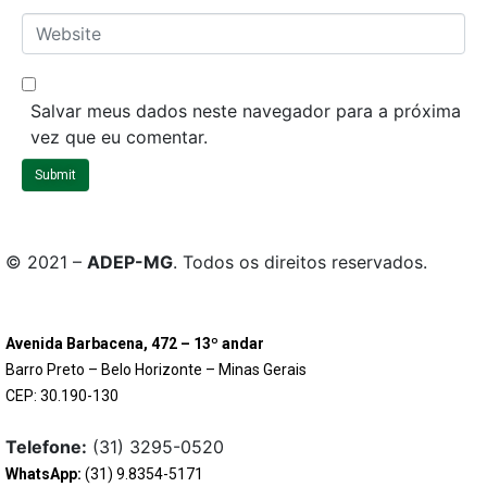
*
a
W
i
e
l
b
*
s
Salvar meus dados neste navegador para a próxima
i
vez que eu comentar.
t
Submit
e
© 2021 –
ADEP-MG
. Todos os direitos reservados.
Avenida Barbacena, 472 – 13º andar
Barro Preto – Belo Horizonte – Minas Gerais
CEP: 30.190-130
Telefone:
(31) 3295-0520
WhatsApp:
(31) 9.8354-5171