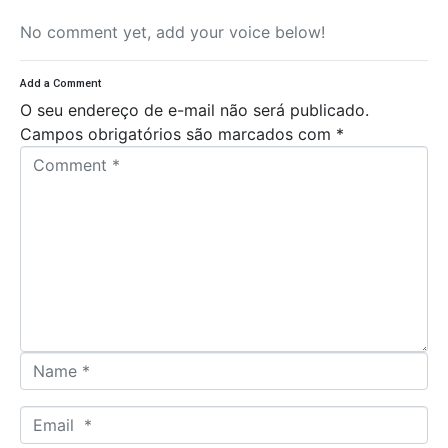
No comment yet, add your voice below!
Add a Comment
O seu endereço de e-mail não será publicado.
Campos obrigatórios são marcados com
*
C
o
m
m
e
n
t
*
N
a
m
E
e
m