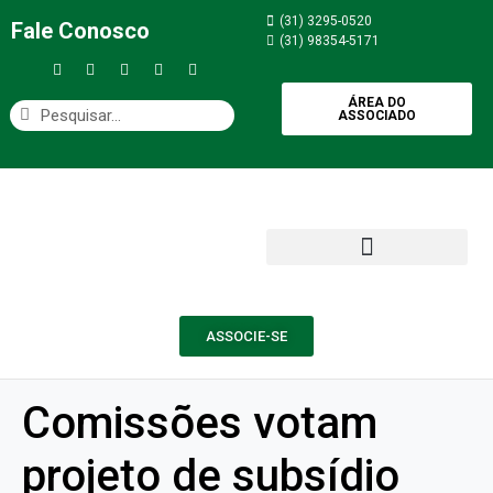
(31) 3295-0520
Fale Conosco
(31) 98354-5171
ÁREA DO
ASSOCIADO
ASSOCIE-SE
Comissões votam
projeto de subsídio