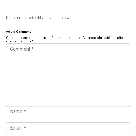
No comment yet, add your voice below!
Add a Comment
O seu endereço de e-mail não será publicado.
Campos obrigatórios são
marcados com
*
C
o
m
m
e
n
t
*
N
a
m
e
*
E
m
a
i