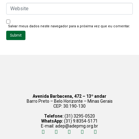
l
W
*
e
b
s
i
t
Salvar meus dados neste navegador para a próxima vez que eu comentar.
e
Submit
Avenida Barbacena, 472 – 13º andar
Barro Preto – Belo Horizonte – Minas Gerais
CEP: 30.190-130
Telefone:
(31) 3295-0520
WhatsApp:
(31) 9.8354-5171
E-mail: adep@adepmg.org.br