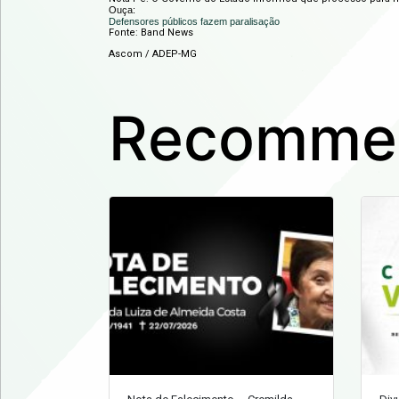
Ouça:
Defensores públicos fazem paralisação
Fonte: Band News
Ascom / ADEP-MG
Recommen