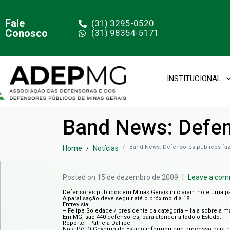
Fale
(31) 3295-0520
Conosco
(31) 98354-5171
INSTITUCIONAL
Band News: Defen
Band News: Defensores públicos fa
Home
Notícias
Posted on
15 de dezembro de 2009
Leave a co
Defensores públicos em Minas Gerais iniciaram hoje uma pa
A paralisação deve seguir até o próximo dia 18.
Entrevista:
– Felipe Soledade / presidente da categoria – fala sobre a
Em MG, são 440 defensores, para atender a todo o Estado.
Repórter: Patrícia Dallipe.
Nota Pé: O Governo do Estado informou que processo para 