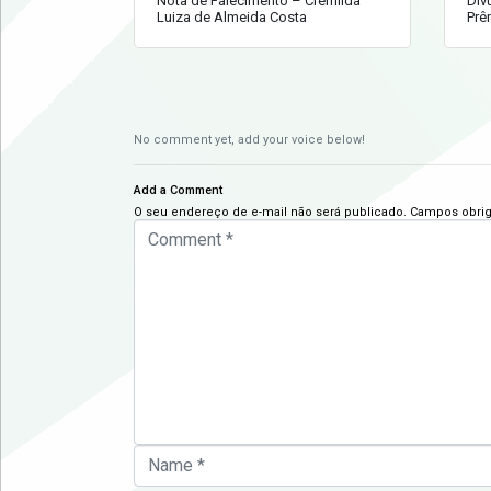
Nota de Falecimento – Cremilda
Div
Luiza de Almeida Costa
Prê
No comment yet, add your voice below!
Add a Comment
O seu endereço de e-mail não será publicado.
Campos obrig
C
o
m
m
e
n
t
*
N
a
m
e