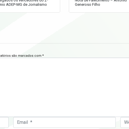
ulgados os vencedores do 2º
Nota de Falecimento – Antônio
mio ADEP-MG de Jornalismo
Generoso Filho
atórios são marcados com
*
E
W
m
e
a
b
i
s