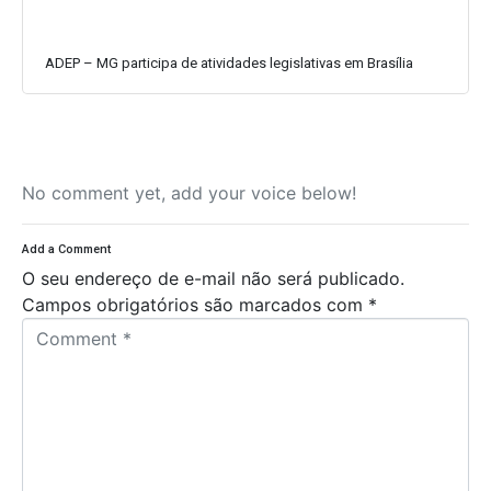
ADEP – MG participa de atividades legislativas em Brasília
No comment yet, add your voice below!
Add a Comment
O seu endereço de e-mail não será publicado.
Campos obrigatórios são marcados com
*
C
o
m
m
e
n
t