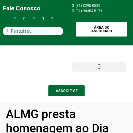
(31) 3295-0520
Fale Conosco
(31) 98354-5171
ÁREA DO
ASSOCIADO
ASSOCIE-SE
ALMG presta
homenagem ao Dia