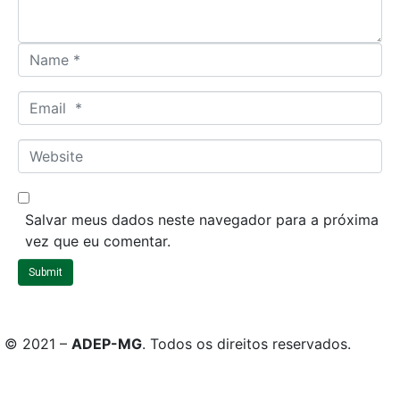
*
N
a
m
E
e
m
*
a
W
i
e
l
b
*
s
Salvar meus dados neste navegador para a próxima
i
vez que eu comentar.
t
Submit
e
© 2021 –
ADEP-MG
. Todos os direitos reservados.