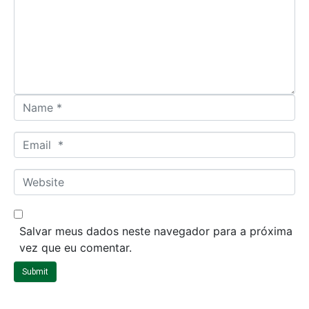
m
e
n
t
*
N
a
m
E
e
m
*
a
W
i
e
l
b
*
s
Salvar meus dados neste navegador para a próxima
i
vez que eu comentar.
t
Submit
e