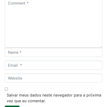
C
o
m
m
e
n
t
*
N
a
m
E
e
m
*
a
W
i
e
l
b
*
s
Salvar meus dados neste navegador para a próxima
i
vez que eu comentar.
t