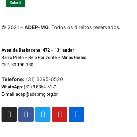
Submit
e
© 2021 –
ADEP-MG
. Todos os direitos reservados.
Avenida Barbacena, 472 – 13º andar
Barro Preto – Belo Horizonte – Minas Gerais
CEP: 30.190-130
Telefone:
(31) 3295-0520
WhatsApp:
(31) 9.8354-5171
E-mail: adep@adepmg.org.br