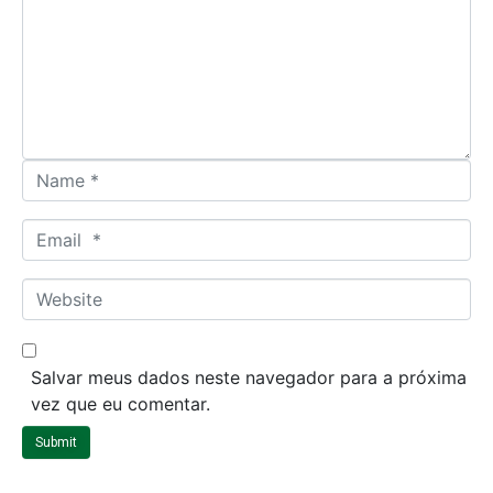
m
e
n
t
*
N
a
m
E
e
m
*
a
W
i
e
l
b
*
s
Salvar meus dados neste navegador para a próxima
i
vez que eu comentar.
t
Submit
e