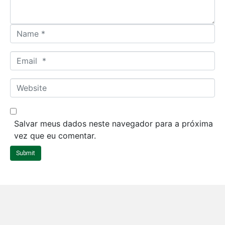
*
N
a
m
E
e
m
*
a
W
i
e
l
b
*
s
Salvar meus dados neste navegador para a próxima
i
vez que eu comentar.
t
Submit
e