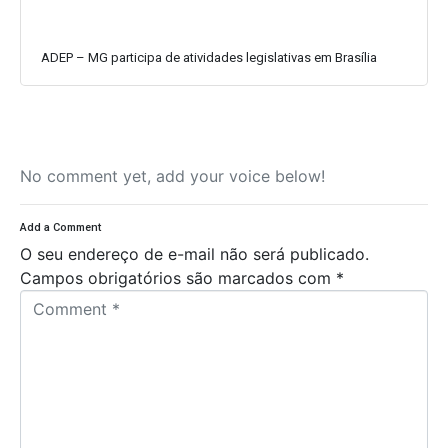
ADEP – MG participa de atividades legislativas em Brasília
No comment yet, add your voice below!
Add a Comment
O seu endereço de e-mail não será publicado.
Campos obrigatórios são marcados com
*
C
o
m
m
e
n
t