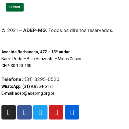
t
Submit
e
© 2021 –
ADEP-MG
. Todos os direitos reservados.
Avenida Barbacena, 472 – 13º andar
Barro Preto – Belo Horizonte – Minas Gerais
CEP: 30.190-130
Telefone:
(31) 3295-0520
WhatsApp:
(31) 9.8354-5171
E-mail: adep@adepmg.org.br