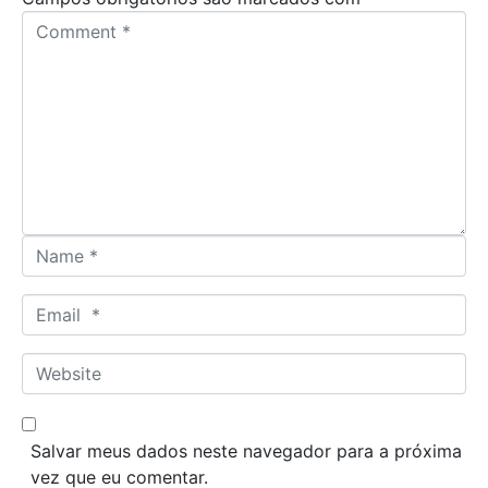
C
o
m
m
e
n
t
*
N
a
m
E
e
m
*
a
W
i
e
l
b
*
s
Salvar meus dados neste navegador para a próxima
i
vez que eu comentar.