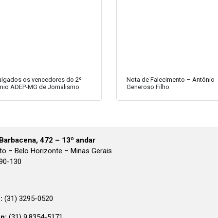
ulgados os vencedores do 2º
Nota de Falecimento – Antônio
mio ADEP-MG de Jornalismo
Generoso Filho
Barbacena, 472 – 13º andar
to – Belo Horizonte – Minas Gerais
190-130
:
(31) 3295-0520
p:
(31) 9.8354-5171