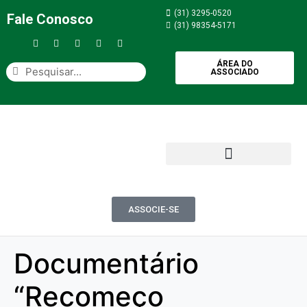
(31) 3295-0520
Fale Conosco
(31) 98354-5171
ÁREA DO
ASSOCIADO
ASSOCIE-SE
Documentário
“Recomeço