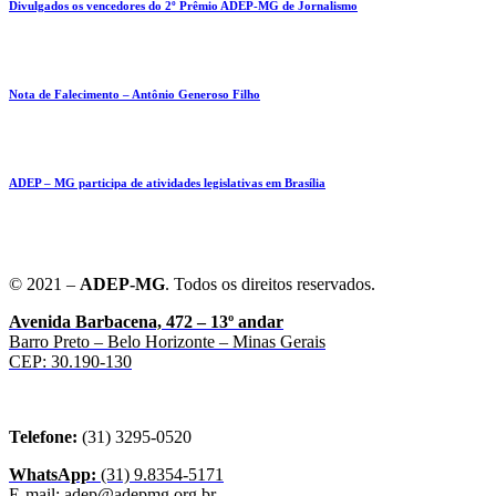
Divulgados os vencedores do 2º Prêmio ADEP-MG de Jornalismo
Nota de Falecimento – Antônio Generoso Filho
ADEP – MG participa de atividades legislativas em Brasília
© 2021 –
ADEP-MG
. Todos os direitos reservados.
Avenida Barbacena, 472 – 13º andar
Barro Preto – Belo Horizonte – Minas Gerais
CEP: 30.190-130
Telefone:
(31) 3295-0520
WhatsApp:
(31) 9.8354-5171
E-mail: adep@adepmg.org.br