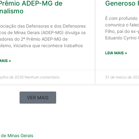
 Prêmio ADEP-MG de
Generoso F
nalismo
É com profundo
comunica o fale
sociação das Defensoras e dos Defensores
Filho, pai do ex
cos de Minas Gerais (ADEP-MG) divulga os
Eduardo Cyrino
edores do 2º Prêmio ADEP-MG de
lismo, iniciativa que reconhece trabalhos
LEIA MAIS »
MAIS »
 julho de 2026
Nenhum comentário
31 de março de 20
VER MAIS
 de Minas Gerais