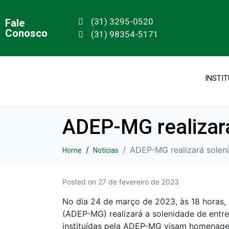
(31) 3295-0520
Fale
Conosco
(31) 98354-5171
INSTI
ADEP-MG realizar
ADEP-MG realizará solen
Home
Notícias
Posted on
27 de fevereiro de 2023
No dia 24 de março de 2023, às 18 horas,
(ADEP-MG) realizará a solenidade de entr
instituídas pela ADEP-MG visam homenagea