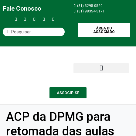
(31) 3295-0520
Fale Conosco
(31) 98354-5171
ÁREA DO
ASSOCIADO
ASSOCIE-SE
ACP da DPMG para
retomada das aulas